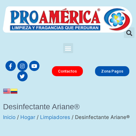
Contactos
Zona Pagos
Desinfectante Ariane®
Inicio
/
Hogar
/
Limpiadores
/ Desinfectante Ariane®