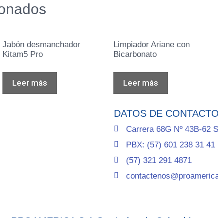
ionados
Jabón desmanchador
Limpiador Ariane con
Kitam5 Pro
Bicarbonato
Leer más
Leer más
DATOS DE CONTACT
Carrera 68G Nº 43B-62 S
PBX: (57) 601 238 31 41
(57) 321 291 4871
contactenos@proameric