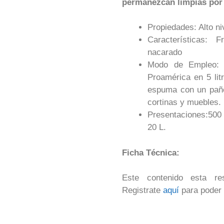
permanezcan limpias por
Propiedades: Alto n
Características: 
nacarado
Modo de Empleo: 
Proamérica en 5 litr
espuma con un paño 
cortinas y muebles.
Presentaciones:500
20 L.
Ficha Técnica:
Este contenido esta res
Registrate
aquí
para poder 