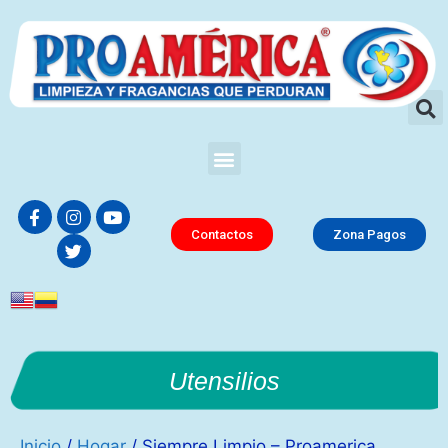
Contactos
Zona Pagos
Utensilios
Inicio
/
Hogar
/ Siempre Limpio – Proamerica