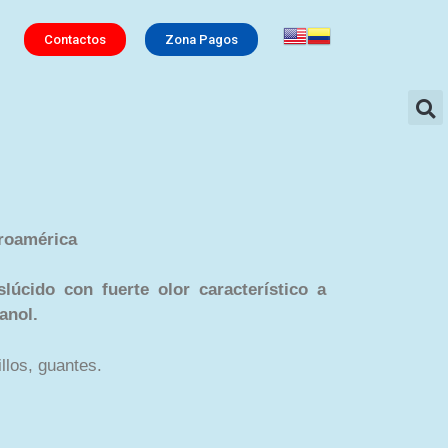
Contactos
Zona Pagos
roamérica
slúcido con fuerte olor característico a
anol.
llos, guantes.